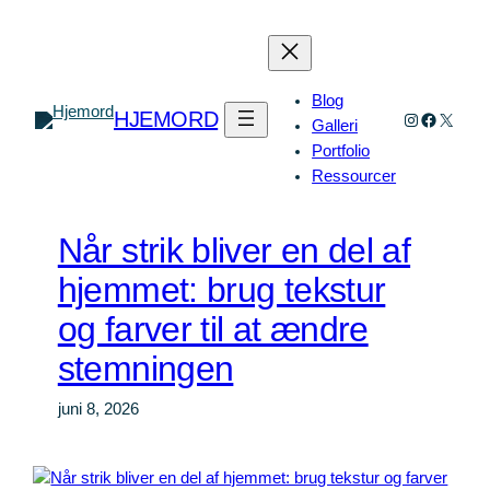
Spring
til
indhold
Blog
HJEMORD
Instagram
Faceboo
X
Galleri
Portfolio
Ressourcer
Når strik bliver en del af
hjemmet: brug tekstur
og farver til at ændre
stemningen
juni 8, 2026